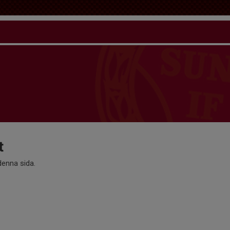
t
 denna sida.