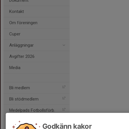
Dokument
Kontakt
Om föreningen
Cuper
Anläggningar
Avgifter 2026
Media
Bli medlem
Bli stödmedlem
Medelpads Fotbollsförb.
Lokalfotbollen
Godkänn kakor