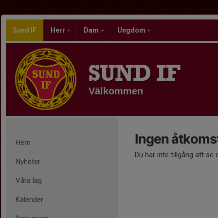
Sund IF
Herr
Dam
Ungdom
SUND IF
Välkommen
Ingen åtkoms
Hem
Du har inte tillgång att se
Nyheter
Våra lag
Kalender