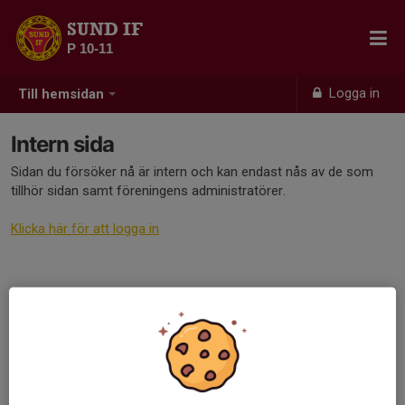
SUND IF
P 10-11
Logga in
Till hemsidan
Intern sida
Sidan du försöker nå är intern och kan endast nås av de som
tillhör sidan samt föreningens administratörer.
Klicka här för att logga in