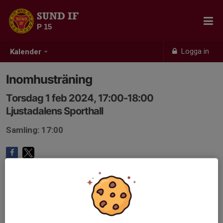
SUND IF
P 15
Logga in
Kalender
Inomhusträning
Torsdag 1 feb 2024, 17:00-18:00
Ljustadalens Sporthall
Samling: 17:00