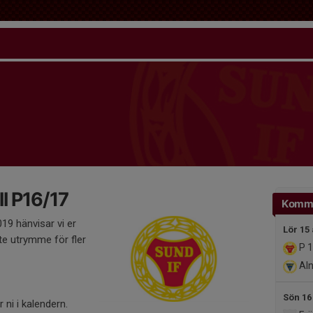
l P16/17
Komm
19 hänvisar vi er
Lör 15
inte utrymme för fler
P 
Aln
Sön 16
r ni i kalendern.