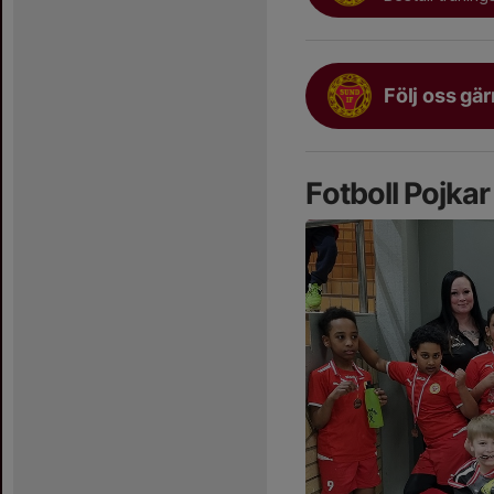
Följ oss gä
Fotboll Pojka