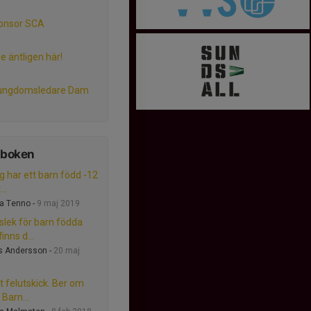
onsor SCA
e äntligen här!
 ungdomsledare Dam
tboken
g har ett barn född -12
..
a Tenno -
9 maj 2019
lslek för barn födda
inns d...
s Andersson -
20 maj
t felutskick. Ber om
 Barn...