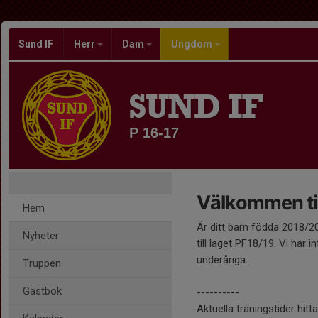
Sund IF
Herr
Dam
Ungdom
SUND IF
P 16-17
Välkommen til
Hem
Är ditt barn födda 2018/20
Nyheter
till laget PF18/19. Vi har 
underåriga.
Truppen
Gästbok
----------
Aktuella träningstider hitta