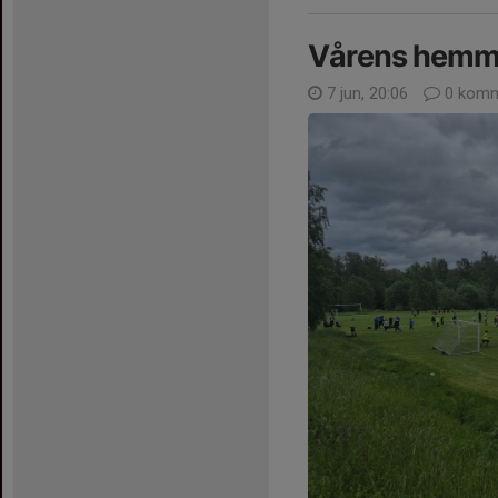
Vårens hemm
7 jun, 20:06
0 komm