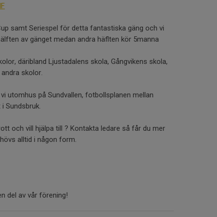
IF
up samt Seriespel för detta fantastiska gäng och vi
r hälften av gänget medan andra häflten kör 5manna
skolor, däribland Ljustadalens skola, Gångvikens skola,
 andra skolor.
 vi utomhus på Sundvallen, fotbollsplanen mellan
i Sundsbruk.
t och vill hjälpa till ? Kontakta ledare så får du mer
ehövs alltid i någon form.
n del av vår förening!