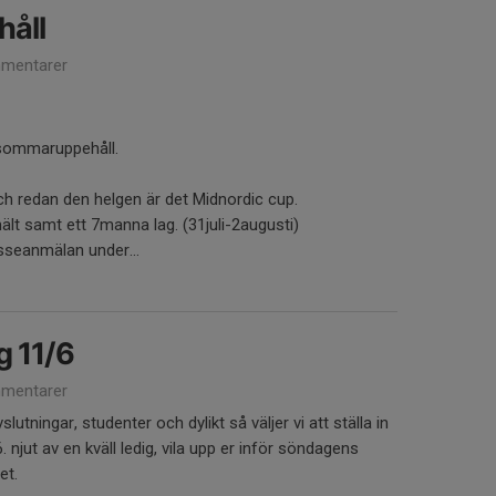
åll
mentarer
 sommaruppehåll.
ch redan den helgen är det Midnordic cup.
ält samt ett 7manna lag. (31juli-2augusti)
sseanmälan under...
g 11/6
mentarer
utningar, studenter och dylikt så väljer vi att ställa in
 njut av en kväll ledig, vila upp er inför söndagens
let.