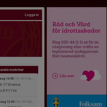
Logga in
ande matcher
 aug 16:00
| Div 9D Pojkar Höst Medelpad 2026
16-17
5manna
ö IF P17 Vit
 aug 12:00
| Div 7B Pojkar Höst Medelpad 2026