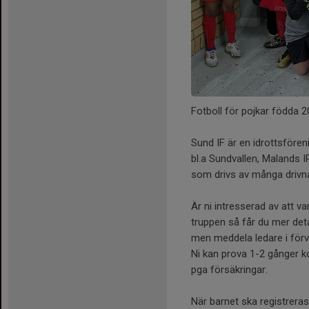
Fotboll för pojkar födda 
Sund IF är en idrottsföre
bl.a Sundvallen, Malands IP
som drivs av många drivna
Är ni intresserad av att v
truppen så får du mer detal
men meddela ledare i förv
Ni kan prova 1-2 gånger ko
pga försäkringar.
När barnet ska registreras