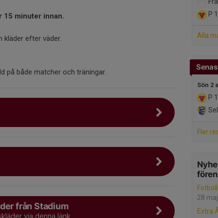
Frä
P 
r 15 minuter innan.
Alla m
 kläder efter väder.
Senast
dd på både matcher och träningar.
Sön 2 
P 1
Sel
Fler re
Nyhet
före
Fotbol
28 maj
der från Stadium
Extra 
skläder via denna länk