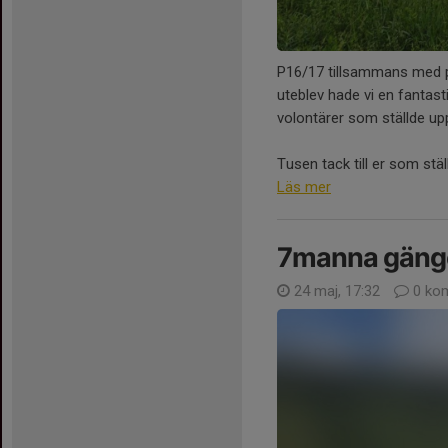
P16/17 tillsammans med 
uteblev hade vi en fantast
volontärer som ställde upp
Tusen tack till er som stäl
Läs mer
7manna gäng
24 maj, 17:32
0 ko