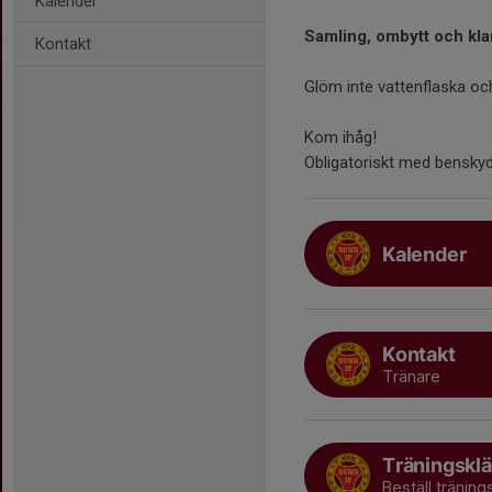
Kalender
Samling, ombytt och kla
Kontakt
Glöm inte vattenflaska och
Kom ihåg!
Obligatoriskt med bensky
Kalender
Kontakt
Tränare
Träningsklä
Beställ träning