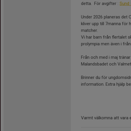
detta. För avgifter :
Sund 
Under 2026 planeras det C
kliver upp till 7manna fö
matcher.
Vi har barn från flertalet 
prolympia men även i från
Från och med i maj tränar
Malandsbadet och Valmet 
Brinner du för ungdomsidrot
information. Extra hjälp b
Varmt välkomna att vara e