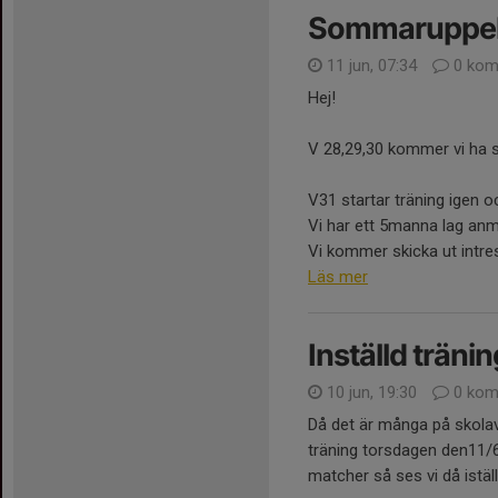
Sommaruppeh
11 jun, 07:34
0 kom
Hej!
V 28,29,30 kommer vi ha
V31 startar träning igen o
Vi har ett 5manna lag anm
Vi kommer skicka ut intre
Läs mer
Inställd tränin
10 jun, 19:30
0 kom
Då det är många på skolavsl
träning torsdagen den11/6.
matcher så ses vi då istäl