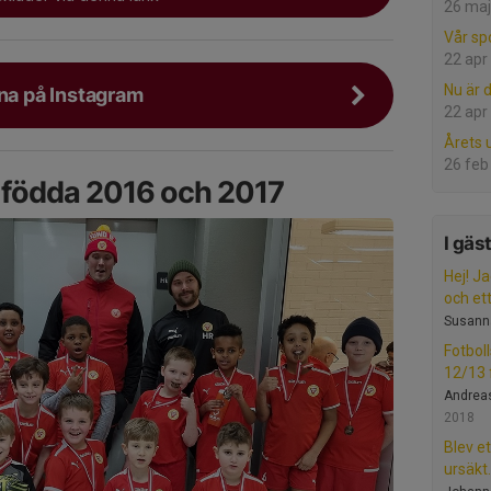
26 maj
Vår sp
22 apr
Nu är d
rna på Instagram
22 apr
Årets
26 feb
r födda 2016 och 2017
I gäs
Hej! Ja
och ett.
Susann
Fotbol
12/13 f
Andrea
2018
Blev et
ursäkt.