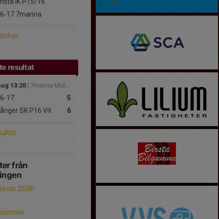
nsta IK P15/16
16-17
7manna
atcher
e resultat
aug 13:20
| 7manna MidNordic
6-17
5
ånger SK P16 Vit
6
sultat
er från
ningen
lskola 2026!
Årsmöte