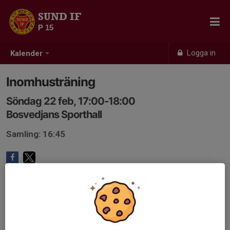
SUND IF
P 15
Logga in
Kalender
Inomhusträning
Söndag 22 feb, 17:00-18:00
Bosvedjans Sporthall
Samling: 16:45