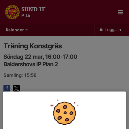
SUND IF
P 15
Logga in
Kalender
Träning Konstgräs
Söndag 22 mar, 16:00-17:00
Baldershovs IP Plan 2
Samling: 15:50