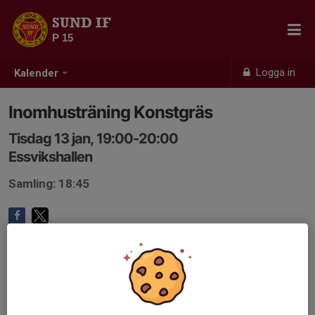
SUND IF
P 15
Logga in
Kalender
Inomhusträning Konstgräs
Tisdag 13 jan, 19:00-20:00
Essvikshallen
Samling: 18:45