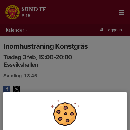
SUND IF
P 15
Logga in
Kalender
Inomhusträning Konstgräs
Tisdag 3 feb, 19:00-20:00
Essvikshallen
Samling: 18:45