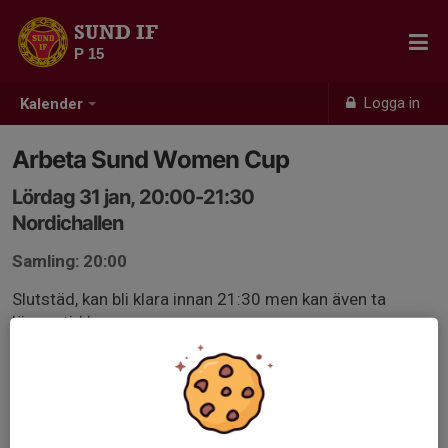
SUND IF
P 15
Logga in
Kalender
Arbeta Sund Women Cup
Lördag 31 jan, 20:00-21:30
Nordichallen
Samling: 20:00
Slutstäd, kan bli klara innan 21:30 men kan även ta
längre tid !