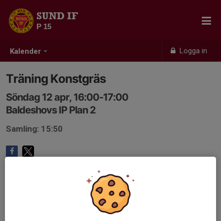
SUND IF
P 15
Logga in
Kalender
Träning Konstgräs
Söndag 12 apr, 16:00-17:00
Baldeshovs IP Plan 2
Samling: 15:50