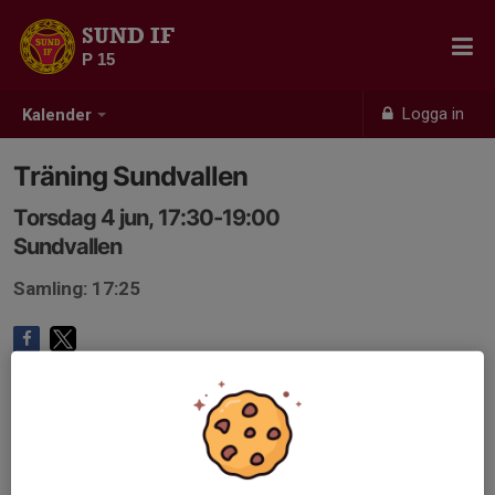
SUND IF
P 15
Logga in
Kalender
Träning Sundvallen
Torsdag 4 jun, 17:30-19:00
Sundvallen
Samling: 17:25