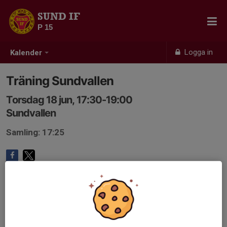
SUND IF
P 15
Logga in
Kalender
Träning Sundvallen
Torsdag 18 jun, 17:30-19:00
Sundvallen
Samling: 17:25