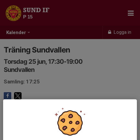
SUND IF
P 15
Logga in
Kalender
Träning Sundvallen
Torsdag 25 jun, 17:30-19:00
Sundvallen
Samling: 17:25