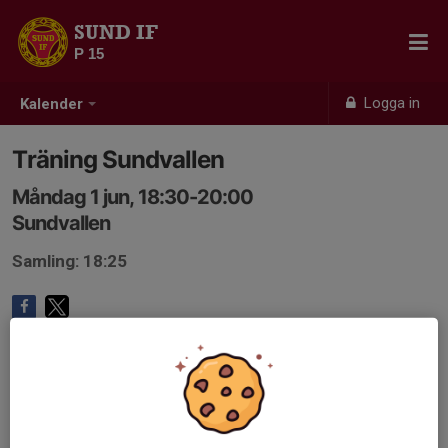
SUND IF
P 15
Logga in
Kalender
Träning Sundvallen
Måndag 1 jun, 18:30-20:00
Sundvallen
Samling: 18:25