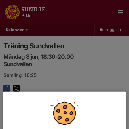
SUND IF
P 15
Logga in
Kalender
Träning Sundvallen
Måndag 8 jun, 18:30-20:00
Sundvallen
Samling: 18:25