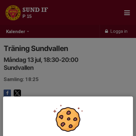
SUND IF
P 15
Logga in
Kalender
Träning Sundvallen
Måndag 13 jul, 18:30-20:00
Sundvallen
Samling: 18:25