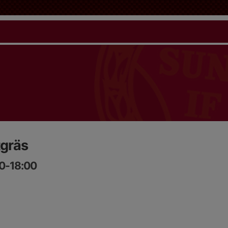
tgräs
00-18:00