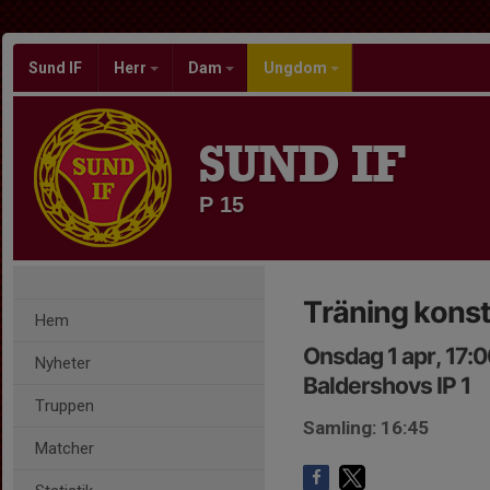
Sund IF
Herr
Dam
Ungdom
SUND IF
P 15
Träning kons
Hem
Onsdag 1 apr, 17:
Nyheter
Baldershovs IP 1
Truppen
Samling: 16:45
Matcher