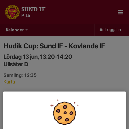
SUND IF
P 15
Logga in
Kalender
Hudik Cup: Sund IF - Kovlands IF
Lördag 13 jun, 13:20-14:20
Ullsäter D
Samling: 12:35
Karta