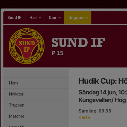
Sund IF
Herr
Dam
Ungdom
SUND IF
P 15
Hudik Cup: Hö
Hem
Söndag 14 jun, 10
Nyheter
Kungsvallen/ Hög
Truppen
Samling: 09:35
Matcher
Karta