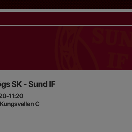
gs SK - Sund IF
:20-11:20
 Kungsvallen C