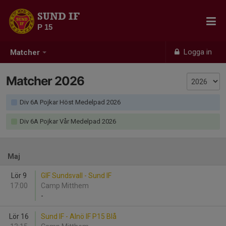
SUND IF
P 15
Logga in
Matcher
Matcher 2026
Div 6A Pojkar Höst Medelpad 2026
Div 6A Pojkar Vår Medelpad 2026
Maj
Lör 9
GIF Sundsvall - Sund IF
17:00
Camp Mitthem
-
Lör 16
Sund IF - Alnö IF P15 Blå