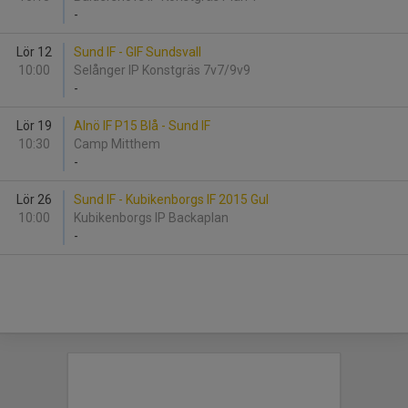
-
Lör 12
Sund IF - GIF Sundsvall
10:00
Selånger IP Konstgräs 7v7/9v9
-
Lör 19
Alnö IF P15 Blå - Sund IF
10:30
Camp Mitthem
-
Lör 26
Sund IF - Kubikenborgs IF 2015 Gul
10:00
Kubikenborgs IP Backaplan
-