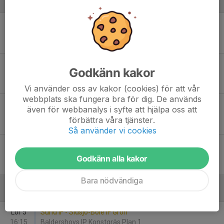
Augusti
Lör 8
GIF Sundsvall - Sund IF
17:00
Camp Mitthem
-
Lör 15
Sund IF - Alnö IF P15 Blå
Godkänn kakor
11:15
Kubikenborgs IP Backaplan
-
Vi använder oss av kakor (cookies) för att vår
webbplats ska fungera bra för dig. De används
Tis 25
Kubikenborgs IF 2015 Gul - Sund IF
även för webbanalys i syfte att hjälpa oss att
18:00
Sundvallen 7-manna
förbättra våra tjänster.
-
Så använder vi cookies
Lör 29
Sund IF - Selånger SK P 15 1
10:30
Sundvallen 7-manna
Godkänn alla kakor
-
Bara nödvändiga
September
Lör 5
Sund IF - Sidsjö-Böle IF Grön
16:15
Baldershovs IP Konstgräs Plan 1