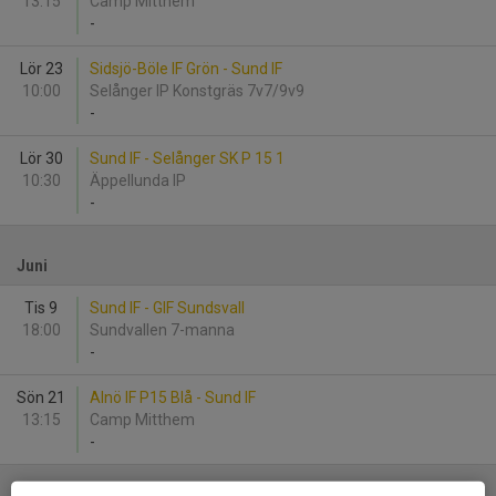
13:15
Camp Mitthem
-
Lör 23
Sidsjö-Böle IF Grön - Sund IF
10:00
Selånger IP Konstgräs 7v7/9v9
-
Lör 30
Sund IF - Selånger SK P 15 1
10:30
Äppellunda IP
-
Juni
Tis 9
Sund IF - GIF Sundsvall
18:00
Sundvallen 7-manna
-
Sön 21
Alnö IF P15 Blå - Sund IF
13:15
Camp Mitthem
-