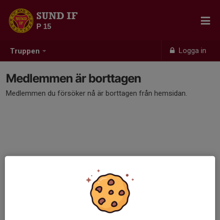
SUND IF
P 15
Logga in
Truppen
Medlemmen är borttagen
Medlemmen du försöker nå är borttagen från hemsidan.