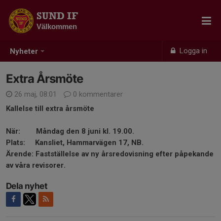
SUND IF
Välkommen
Logga in
Nyheter
Extra Årsmöte
26 maj, 08:01
0 kommentarer
Kallelse till extra årsmöte
När: Måndag den 8 juni kl. 19.00.
Plats: Kansliet, Hammarvägen 17, NB.
Ärende: Fastställelse av ny årsredovisning efter påpekande
av våra revisorer.
Dela nyhet