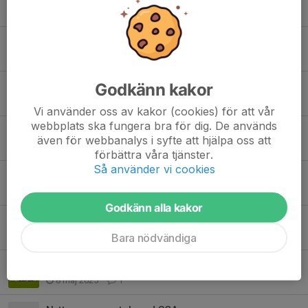
26 feb, 10:16
18
Årsmöte Sund IF
8 feb, 18:10
0
Godkänn kakor
Sund IF på Gärdeskoj!
20 jan, 18:01
0
Vi använder oss av kakor (cookies) för att vår
webbplats ska fungera bra för dig. De används
Nytt Bankgiro på våra fakturor
även för webbanalys i syfte att hjälpa oss att
1 dec 2025
0
förbättra våra tjänster.
Så använder vi cookies
Cupnytt !
4 sep 2025
0
Godkänn alla kakor
Fotbollsskolan avslutad
18 jun 2025
6
Bara nödvändiga
Picknick i parken
8 maj 2025
1