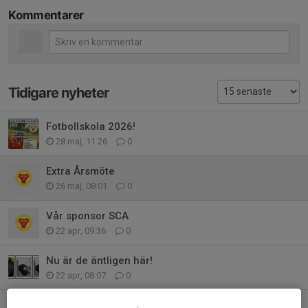
Kommentarer
Tidigare nyheter
Fotbollskola 2026!
28 maj, 11:26
0
Extra Årsmöte
26 maj, 08:01
0
Vår sponsor SCA
22 apr, 09:36
0
Nu är de äntligen här!
22 apr, 08:07
0
Årets ungdomsledare Dam