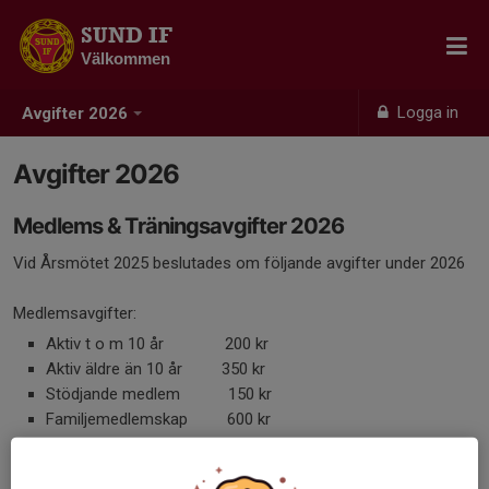
SUND IF
Välkommen
Logga in
Avgifter 2026
Avgifter 2026
Medlems & Träningsavgifter 2026
Vid Årsmötet 2025 beslutades om följande avgifter under 2026
Medlemsavgifter:
Aktiv t o m 10 år 200 kr
Aktiv äldre än 10 år 350 kr
Stödjande medlem 150 kr
Familjemedlemskap 600 kr
Träningsavgifter: