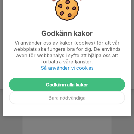
Aktiv i Fotbollslek 0 kr
Aktiv t o m 10 år 700 kr
Aktiv äldre än 10 år 1 300 kr
Möjlighet till delbetalning finns, kontakta Kansliet på
Godkänn kakor
sund.if@telia.com.
Vi använder oss av kakor (cookies) för att vår
webbplats ska fungera bra för dig. De används
Bingolotter & JOYNA kan i förekommande fall säljas av
även för webbanalys i syfte att hjälpa oss att
ungdomslagen.
förbättra våra tjänster.
Så använder vi cookies
Godkänn alla kakor
Bara nödvändiga