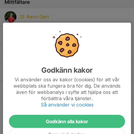
Mittfältare
20. Aaron Djärv
22. Abiseal Tekleyohannes
19. Ammar Sahrij
Godkänn kakor
11. Jachin Goh Nounkeu
Vi använder oss av kakor (cookies) för att vår
webbplats ska fungera bra för dig. De används
21. Laith Alsayd
även för webbanalys i syfte att hjälpa oss att
förbättra våra tjänster.
Så använder vi cookies
13. Max Fahlberg
Godkänn alla kakor
16. Mikias Yamana