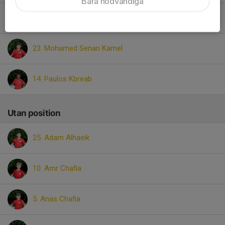
Bara nödvändiga
2. Mohamed Heshemh
23. Mohamed Senan Kamel
14. Paulos Kbreab
Utan position
25. Adam Alhaeik
10. Amr Chafia
5. Anas Chafia