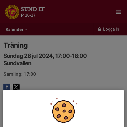
SUND IF
P 16-17
Logga in
Kalender
Träning
Söndag 28 jul 2024, 17:00-18:00
Sundvallen
Samling: 17:00