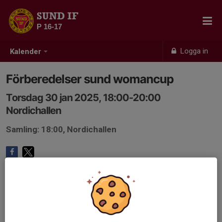
SUND IF
P 16-17
Logga in
Kalender
Förberedelser sund womancup
Torsdag 30 jan 2025, 18:00-20:00
Nordichallen
Samling: 18:00, Nordichallen