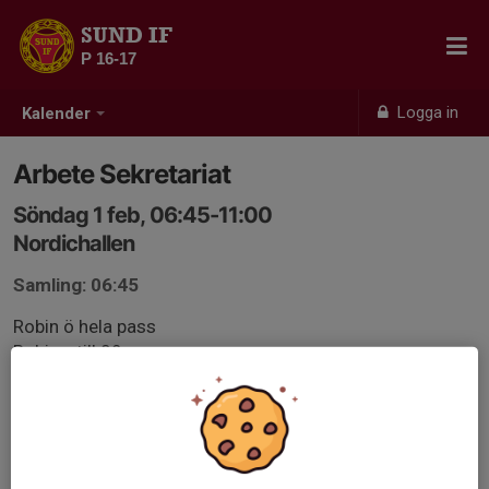
SUND IF
P 16-17
Logga in
Kalender
Arbete Sekretariat
Söndag 1 feb, 06:45-11:00
Nordichallen
Samling: 06:45
Robin ö hela pass
Robin v till 09