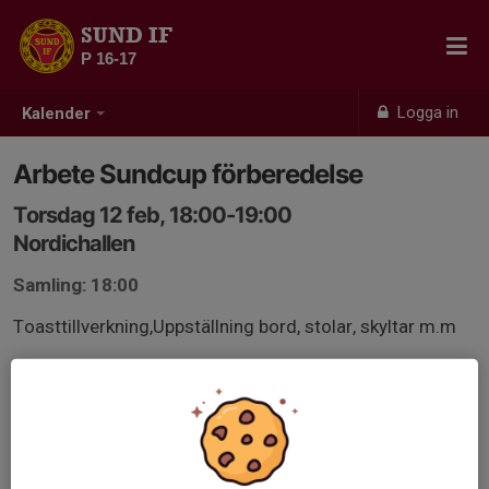
SUND IF
P 16-17
Logga in
Kalender
Arbete Sundcup förberedelse
Torsdag 12 feb, 18:00-19:00
Nordichallen
Samling: 18:00
Toasttillverkning,Uppställning bord, stolar, skyltar m.m
July & Andreas Meijas (F12/13)
Abdulsalam Chafia P16/17
+T.Rendahl