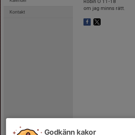
Kalender
Robin Ö 11-18
om jag minns rätt.
Kontakt
Godkänn kakor