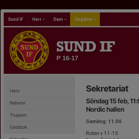
Sund IF
Herr
Dam
Ungdom
SUND IF
P 16-17
Sekretariat
Hem
Söndag 15 feb, 11
Nyheter
Nordic hallen
Truppen
Samling: 11:00
Gästbok
Robin v 11-15