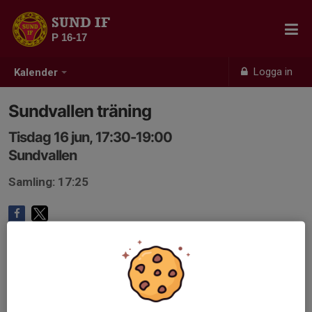
SUND IF
P 16-17
Logga in
Kalender
Sundvallen träning
Tisdag 16 jun, 17:30-19:00
Sundvallen
Samling: 17:25