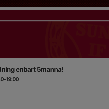
äning enbart 5manna!
:30-19:00