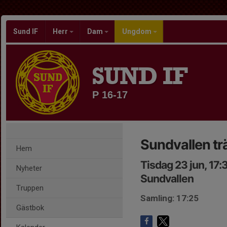
Sund IF
Herr
Dam
Ungdom
SUND IF
P 16-17
Sundvallen tr
Hem
Tisdag 23 jun, 17
Nyheter
Sundvallen
Truppen
Samling: 17:25
Gästbok