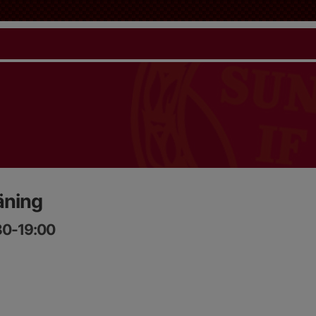
äning
:30-19:00