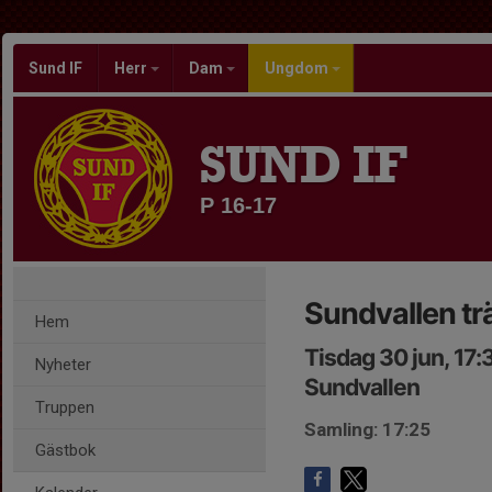
Sund IF
Herr
Dam
Ungdom
SUND IF
P 16-17
Sundvallen tr
Hem
Tisdag 30 jun, 17
Nyheter
Sundvallen
Truppen
Samling: 17:25
Gästbok