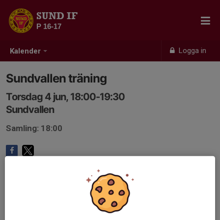
SUND IF
P 16-17
Logga in
Kalender
Sundvallen träning
Torsdag 4 jun, 18:00-19:30
Sundvallen
Samling: 18:00