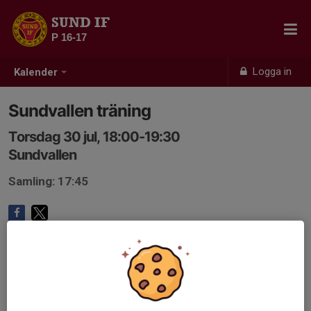
SUND IF
P 16-17
Logga in
Kalender
Sundvallen träning
Torsdag 30 jul, 18:00-19:30
Sundvallen
Samling: 17:45