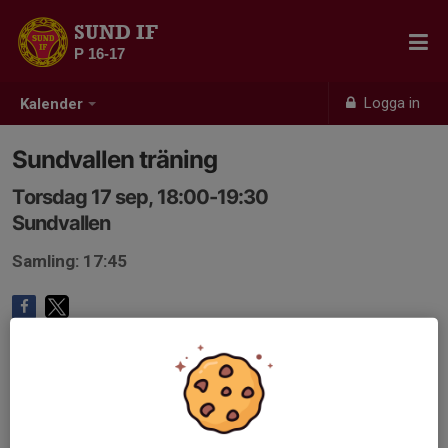
SUND IF
P 16-17
Logga in
Kalender
Sundvallen träning
Torsdag 17 sep, 18:00-19:30
Sundvallen
Samling: 17:45
Anmälan är öppen för lagets medlemmar.
Logga in här