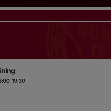
äning
8:00-19:30