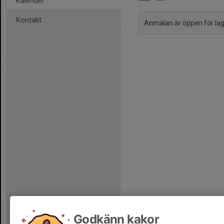
Kalender
Kontakt
Anmälan är öppen för l
Godkänn kakor