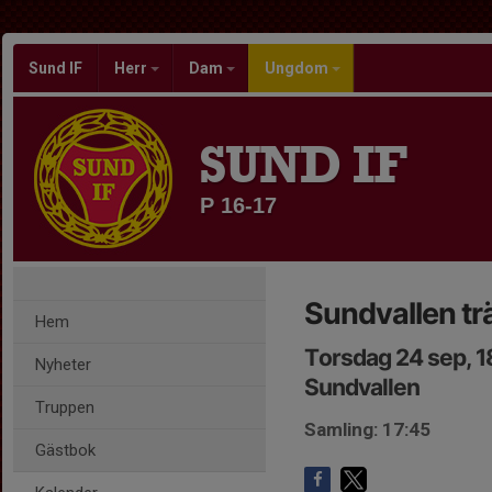
Sund IF
Herr
Dam
Ungdom
SUND IF
P 16-17
Sundvallen tr
Hem
Torsdag 24 sep, 1
Nyheter
Sundvallen
Truppen
Samling: 17:45
Gästbok