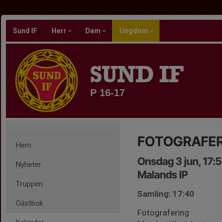
Sund IF
Herr
Dam
Ungdom
SUND IF
P 16-17
FOTOGRAFER
Hem
Onsdag 3 jun, 17:
Nyheter
Malands IP
Truppen
Samling: 17:40
Gästbok
Fotografering