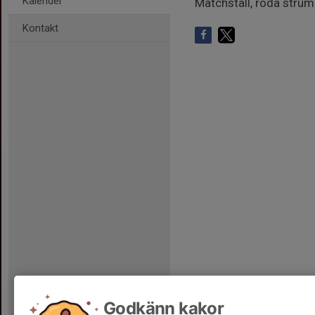
Kalender
Matchställ, röda strum
Kontakt
Godkänn kakor