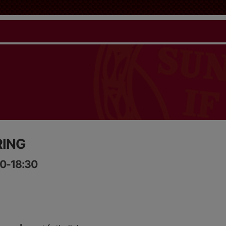
ING
50-18:30