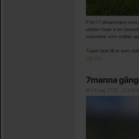
P16/17 tillsammans med 
uteblev hade vi en fantast
volontärer som ställde upp
Tusen tack till er som stäl
Läs mer
7manna gäng
24 maj, 17:32
0 ko