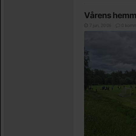
Vårens hemm
7 jun, 20:06
0 komm