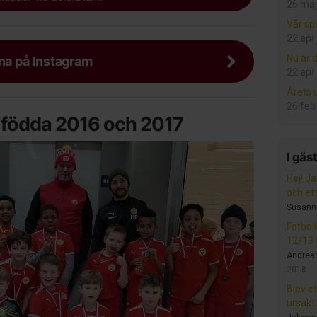
26 maj
Vår sp
22 apr
Nu är d
rna på Instagram
22 apr
Årets
26 feb
r födda 2016 och 2017
I gäs
Hej! Ja
och ett.
Susann
Fotbol
12/13 f
Andrea
2018
Blev et
ursäkt.