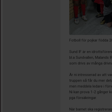
Fotboll för pojkar födda 
Sund IF är en idrottsföre
bl.a Sundvallen, Malands IP
som drivs av många drivna
Är ni intresserad av att v
truppen så får du mer detal
men meddela ledare i förv
Ni kan prova 1-2 gånger ko
pga försäkringar.
När barnet ska registreras