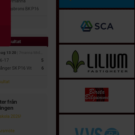
16-17
7manna
skogsbrons BK P16
atcher
e resultat
aug 13:20
| 7manna MidNordic
6-17
5
ånger SK P16 Vit
6
sultat
er från
ningen
lskola 2026!
Årsmöte