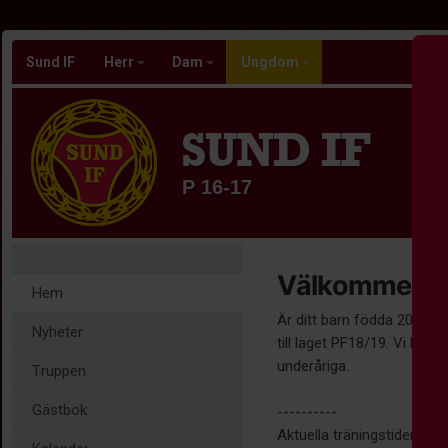
Sund IF
Herr
Dam
Ungdom
SUND IF
P 16-17
Välkommen til
Hem
Är ditt barn födda 2018/20
Nyheter
till laget PF18/19. Vi har 
underåriga.
Truppen
Gästbok
----------
Aktuella träningstider hitta