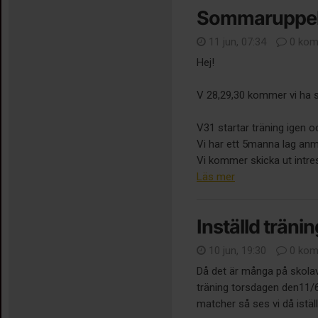
Sommaruppeh
11 jun, 07:34
0 kom
Hej!
V 28,29,30 kommer vi ha
V31 startar träning igen o
Vi har ett 5manna lag anm
Vi kommer skicka ut intre
Läs mer
Inställd tränin
10 jun, 19:30
0 kom
Då det är många på skolavsl
träning torsdagen den11/6.
matcher så ses vi då istäl