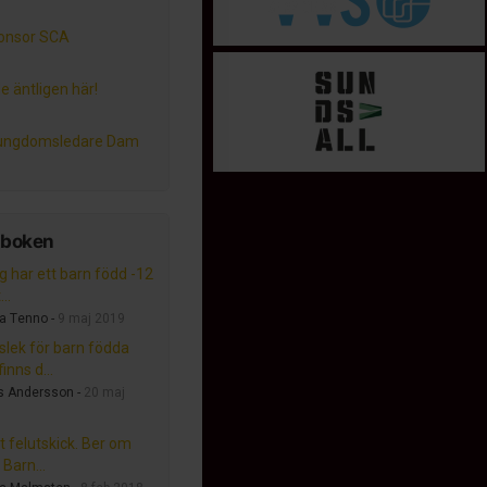
onsor SCA
e äntligen här!
 ungdomsledare Dam
tboken
g har ett barn född -12
..
a Tenno -
9 maj 2019
lslek för barn födda
inns d...
s Andersson -
20 maj
t felutskick. Ber om
 Barn...