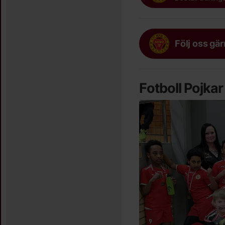
Följ oss gä
Fotboll Pojka