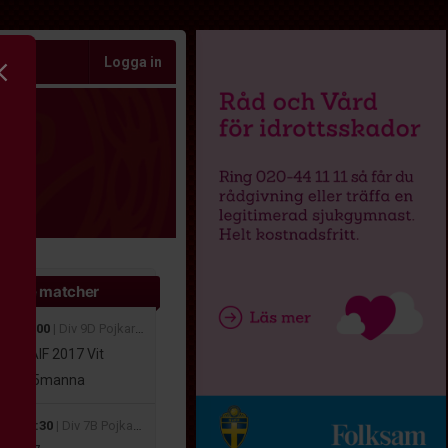
Logga in
ande matcher
aug 10:00
| Div 9D Pojkar Höst Medelpad 2026
viks AIF 2017 Vit
16-17
5manna
aug 11:30
| Div 7B Pojkar Höst Medelpad 2026