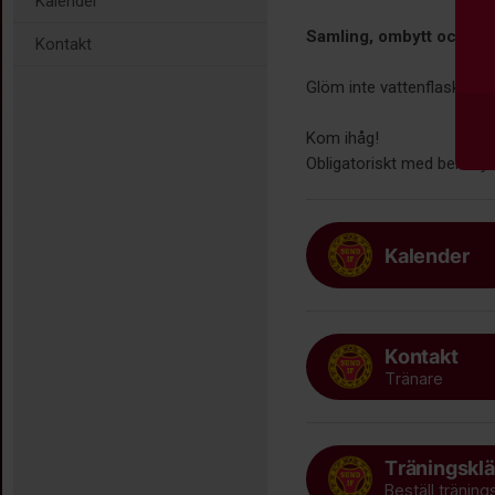
Kalender
Samling, ombytt och kla
Kontakt
Glöm inte vattenflaska och
Kom ihåg!
Obligatoriskt med bensky
Kalender
Kontakt
Tränare
Träningsklä
Beställ träning