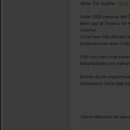
detta. För avgifter :
Sund 
Under 2026 planeras det C
kliver upp till 7manna fö
matcher.
Vi har barn från flertalet 
prolympia men även i från
Från och med i maj tränar
Malandsbadet och Valmet 
Brinner du för ungdomsidrot
information. Extra hjälp b
Varmt välkomna att vara e