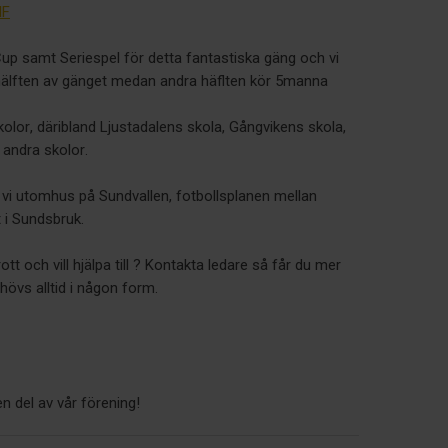
IF
up samt Seriespel för detta fantastiska gäng och vi
r hälften av gänget medan andra häflten kör 5manna
skolor, däribland Ljustadalens skola, Gångvikens skola,
 andra skolor.
 vi utomhus på Sundvallen, fotbollsplanen mellan
i Sundsbruk.
t och vill hjälpa till ? Kontakta ledare så får du mer
ehövs alltid i någon form.
n del av vår förening!