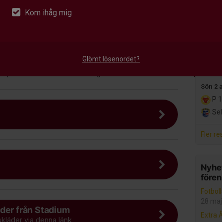
P 
Kom ihåg mig
Med
r 15 minuter innan.
Alla m
 kläder efter väder.
Glömt lösenordet?
Senast
dd på både matcher och träningar.
Sön 2 
P 1
Sel
Fler re
Nyhet
före
Fotbol
28 maj
der från Stadium
Extra 
skläder via denna länk