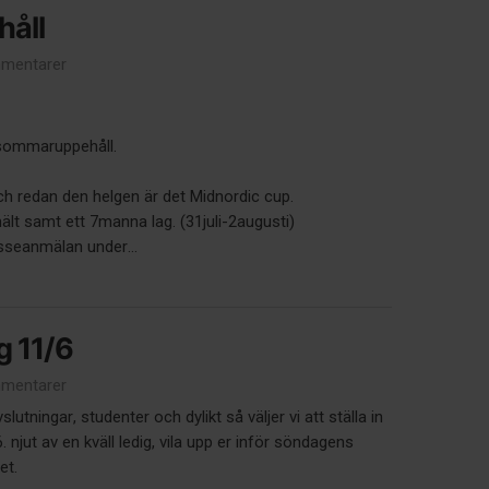
åll
mentarer
 sommaruppehåll.
ch redan den helgen är det Midnordic cup.
ält samt ett 7manna lag. (31juli-2augusti)
sseanmälan under...
g 11/6
mentarer
utningar, studenter och dylikt så väljer vi att ställa in
 njut av en kväll ledig, vila upp er inför söndagens
let.