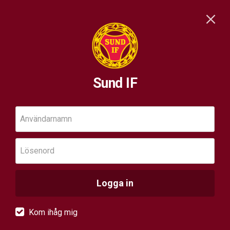
Sund IF
Användarnamn
Lösenord
Logga in
Kom ihåg mig