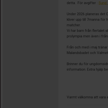
detta. För avgifter :
Sund 
Under 2026 planeras det C
kliver upp till 7manna fö
matcher.
Vi har barn från flertalet 
prolympia men även i från
Från och med i maj tränar
Malandsbadet och Valmet 
Brinner du för ungdomsidrot
information. Extra hjälp b
Varmt välkomna att vara e