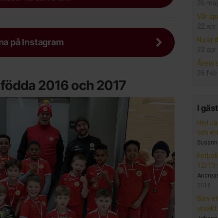
26 maj
Vår sp
22 apr
Nu är d
rna på Instagram
22 apr
Årets
26 feb
r födda 2016 och 2017
I gäs
Hej! Ja
och ett.
Susann
Fotbol
12/13 f
Andrea
2018
Blev et
ursäkt.