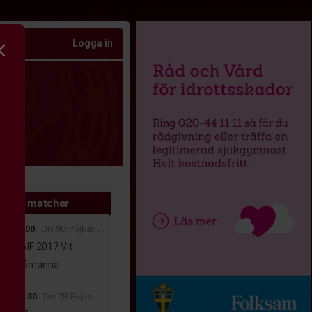
Logga in
ande matcher
aug 10:00
| Div 9D Pojkar Höst Medelpad 2026
viks AIF 2017 Vit
16-17
5manna
aug 11:30
| Div 7B Pojkar Höst Medelpad 2026