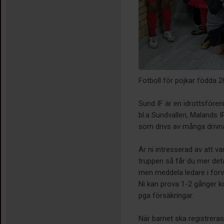
Fotboll för pojkar födda 
Sund IF är en idrottsföre
bl.a Sundvallen, Malands IP
som drivs av många drivna
Är ni intresserad av att v
truppen så får du mer detal
men meddela ledare i förv
Ni kan prova 1-2 gånger ko
pga försäkringar.
När barnet ska registreras