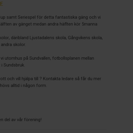
IF
up samt Seriespel för detta fantastiska gäng och vi
r hälften av gänget medan andra häflten kör 5manna
skolor, däribland Ljustadalens skola, Gångvikens skola,
 andra skolor.
 vi utomhus på Sundvallen, fotbollsplanen mellan
i Sundsbruk.
t och vill hjälpa till ? Kontakta ledare så får du mer
ehövs alltid i någon form.
n del av vår förening!