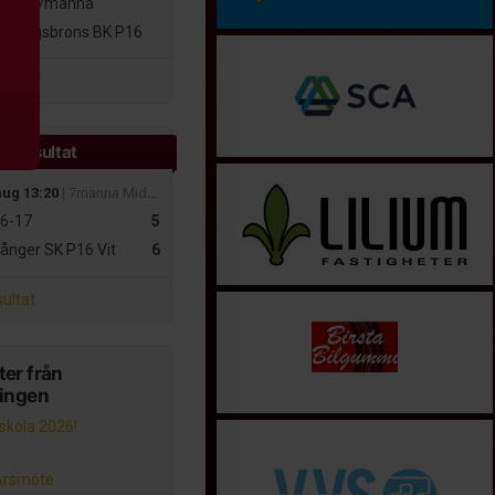
16-17
7manna
skogsbrons BK P16
atcher
e resultat
aug 13:20
| 7manna MidNordic
6-17
5
ånger SK P16 Vit
6
sultat
er från
ningen
lskola 2026!
Årsmöte