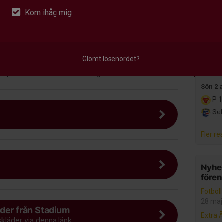
P 
Kom ihåg mig
Med
r 15 minuter innan.
Alla m
 kläder efter väder.
Glömt lösenordet?
Senast
dd på både matcher och träningar.
Sön 2 
P 1
Sel
Fler re
Nyhet
före
Fotbol
28 maj
der från Stadium
Extra 
skläder via denna länk