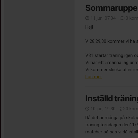
Sommaruppeh
11 jun, 07:34
0 kom
Hej!
V 28,29,30 kommer vi ha
V31 startar träning igen o
Vi har ett 5manna lag anm
Vi kommer skicka ut intre
Läs mer
Inställd tränin
10 jun, 19:30
0 kom
Då det är många på skolavsl
träning torsdagen den11/6.
matcher så ses vi då istäl