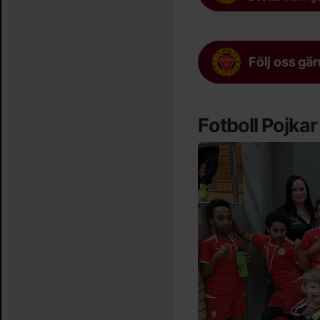
Följ oss gä
Fotboll Pojka