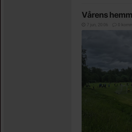
Vårens hemm
7 jun, 20:06
0 komm