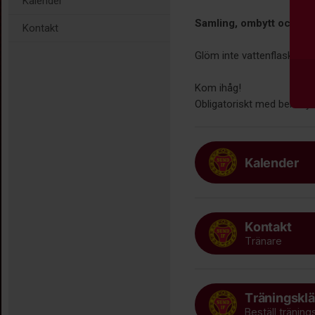
Kalender
Samling, ombytt och kla
Kontakt
Glöm inte vattenflaska och
Kom ihåg!
Obligatoriskt med bensky
Kalender
Kontakt
Tränare
Träningsklä
Beställ träning