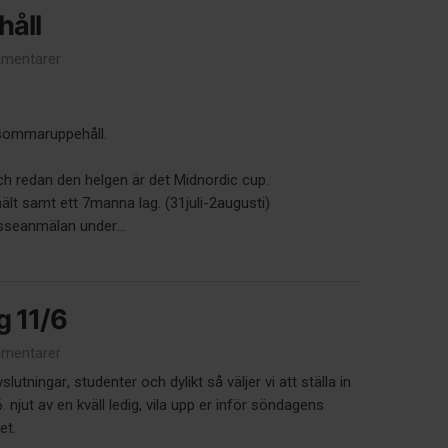
åll
mentarer
 sommaruppehåll.
ch redan den helgen är det Midnordic cup.
ält samt ett 7manna lag. (31juli-2augusti)
sseanmälan under...
g 11/6
mentarer
utningar, studenter och dylikt så väljer vi att ställa in
 njut av en kväll ledig, vila upp er inför söndagens
let.