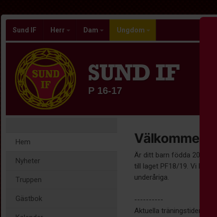
Sund IF
Herr
Dam
Ungdom
SUND IF
P 16-17
Välkommen til
Hem
Är ditt barn födda 2018/20
Nyheter
till laget PF18/19. Vi har 
underåriga.
Truppen
Gästbok
----------
Aktuella träningstider hitta