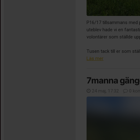
P16/17 tillsammans med 
uteblev hade vi en fantast
volontärer som ställde upp
Tusen tack till er som stäl
Läs mer
7manna gäng
24 maj, 17:32
0 ko