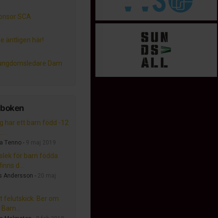
onsor SCA
e äntligen här!
 ungdomsledare Dam
tboken
g har ett barn född -12
..
a Tenno -
9 maj 2019
lslek för barn födda
inns d...
s Andersson -
20 maj
t felutskick. Ber om
 Barn...