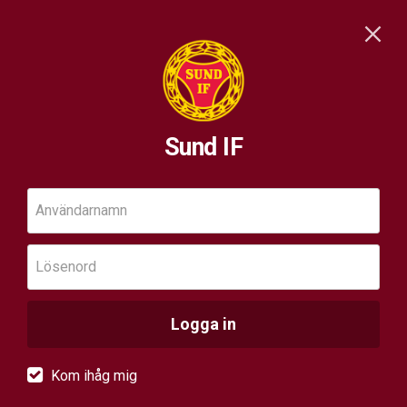
Sund IF
Användarnamn
Lösenord
Logga in
Kom ihåg mig