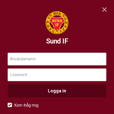
Sund IF
Användarnamn
Lösenord
Logga in
Kom ihåg mig