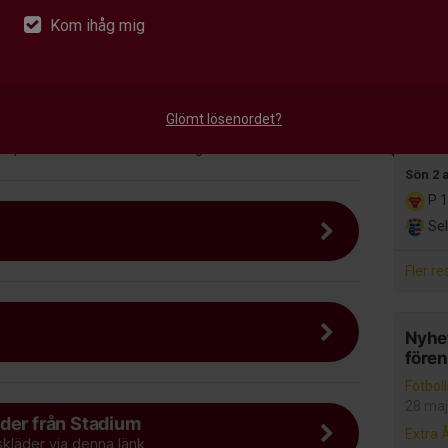
P 
Kom ihåg mig
Med
r 15 minuter innan.
Alla m
 kläder efter väder.
Glömt lösenordet?
Senast
dd på både matcher och träningar.
Sön 2 
P 1
Sel
Fler re
Nyhet
före
Fotbol
28 maj
der från Stadium
Extra 
skläder via denna länk