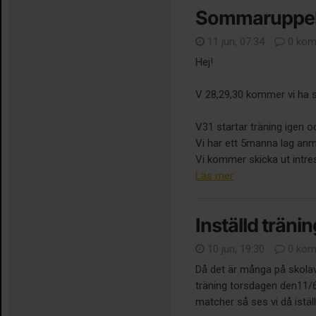
Sommaruppeh
11 jun, 07:34
0 kom
Hej!
V 28,29,30 kommer vi ha
V31 startar träning igen o
Vi har ett 5manna lag anm
Vi kommer skicka ut intre
Läs mer
Inställd tränin
10 jun, 19:30
0 kom
Då det är många på skolavsl
träning torsdagen den11/6.
matcher så ses vi då istäl