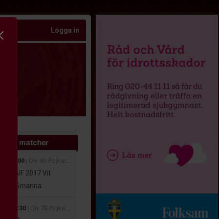
Logga in
ande matcher
aug 10:00
| Div 9D Pojkar Höst Medelpad 2026
viks AIF 2017 Vit
16-17
5manna
aug 11:30
| Div 7B Pojkar Höst Medelpad 2026