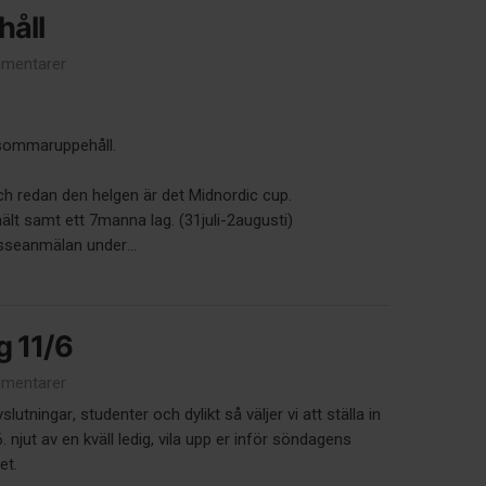
åll
mentarer
 sommaruppehåll.
ch redan den helgen är det Midnordic cup.
ält samt ett 7manna lag. (31juli-2augusti)
sseanmälan under...
g 11/6
mentarer
utningar, studenter och dylikt så väljer vi att ställa in
 njut av en kväll ledig, vila upp er inför söndagens
let.