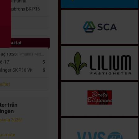
16-17
7manna
skogsbrons BK P16
atcher
e resultat
aug 13:20
| 7manna MidNordic
6-17
5
ånger SK P16 Vit
6
sultat
er från
ningen
lskola 2026!
Årsmöte