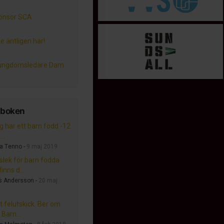
onsor SCA
e äntligen här!
 ungdomsledare Dam
tboken
g har ett barn född -12
..
a Tenno -
9 maj 2019
lslek för barn födda
inns d...
s Andersson -
20 maj
t felutskick. Ber om
 Barn...