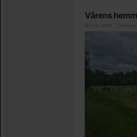
Vårens hemm
7 jun, 20:06
0 komm