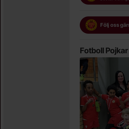
Följ oss gä
Fotboll Pojka