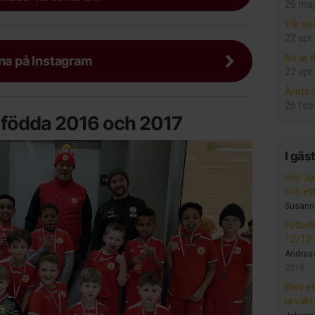
26 maj
Vår sp
22 apr
Nu är d
rna på Instagram
22 apr
Årets
26 feb
r födda 2016 och 2017
I gäs
Hej! Ja
och ett.
Susann
Fotbol
12/13 f
Andrea
2018
Blev et
ursäkt.