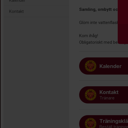
Kalender
Samling, ombytt och kla
Kontakt
Glöm inte vattenflaska och
Kom ihåg!
Obligatoriskt med bensky
Kalender
Kontakt
Tränare
Träningsklä
Beställ träning