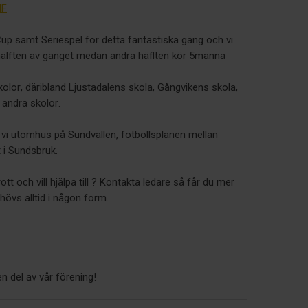
IF
up samt Seriespel för detta fantastiska gäng och vi
r hälften av gänget medan andra häflten kör 5manna
skolor, däribland Ljustadalens skola, Gångvikens skola,
 andra skolor.
 vi utomhus på Sundvallen, fotbollsplanen mellan
i Sundsbruk.
t och vill hjälpa till ? Kontakta ledare så får du mer
ehövs alltid i någon form.
n del av vår förening!