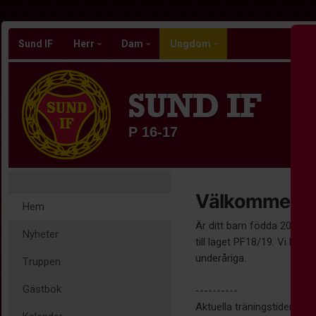
Sund IF
Herr
Dam
Ungdom
SUND IF
P 16-17
Välkommen til
Hem
Är ditt barn födda 2018/20
Nyheter
till laget PF18/19. Vi har 
underåriga.
Truppen
Gästbok
----------
Aktuella träningstider hitta