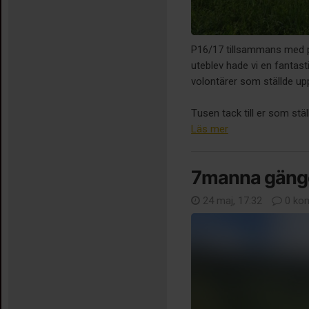
P16/17 tillsammans med 
uteblev hade vi en fantast
volontärer som ställde upp
Tusen tack till er som stäl
Läs mer
7manna gäng
24 maj, 17:32
0 ko