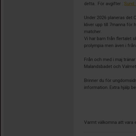
detta. För avgifter :
Sund 
Under 2026 planeras det C
kliver upp till 7manna fö
matcher.
Vi har barn från flertalet 
prolympia men även i från
Från och med i maj tränar
Malandsbadet och Valmet 
Brinner du för ungdomsidrot
information. Extra hjälp b
Varmt välkomna att vara e