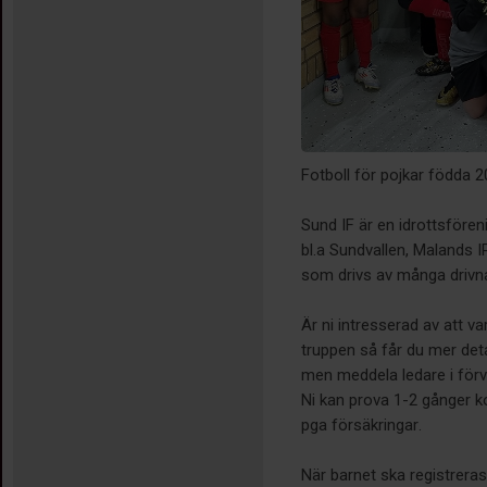
Fotboll för pojkar födda 
Sund IF är en idrottsföre
bl.a Sundvallen, Malands IP
som drivs av många drivna
Är ni intresserad av att v
truppen så får du mer detal
men meddela ledare i förv
Ni kan prova 1-2 gånger ko
pga försäkringar.
När barnet ska registreras