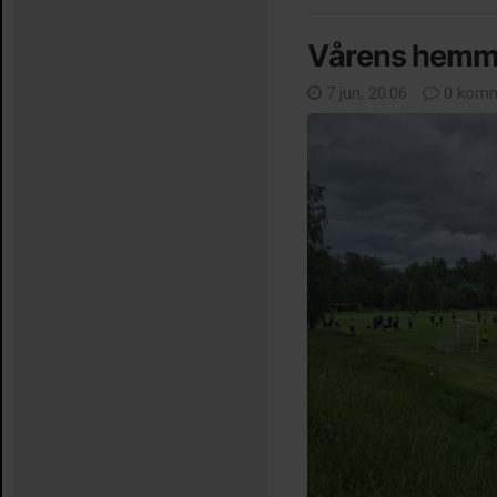
Vårens hemm
7 jun, 20:06
0 komm