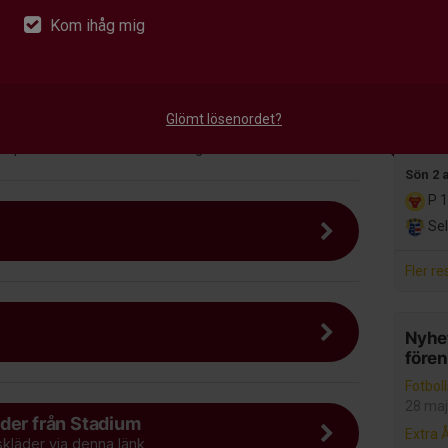
P 
Kom ihåg mig
Aln
r 15 minuter innan.
Alla m
 kläder efter väder.
Glömt lösenordet?
Senast
dd på både matcher och träningar.
Sön 2 
P 1
Sel
Fler re
Nyhet
före
Fotbol
28 maj
der från Stadium
Extra 
skläder via denna länk