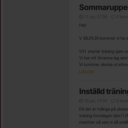
Sommaruppeh
11 jun, 07:34
0 kom
Hej!
V 28,29,30 kommer vi ha
V31 startar träning igen o
Vi har ett 5manna lag anm
Vi kommer skicka ut intre
Läs mer
Inställd tränin
10 jun, 19:30
0 kom
Då det är många på skolavsl
träning torsdagen den11/6.
matcher så ses vi då istäl