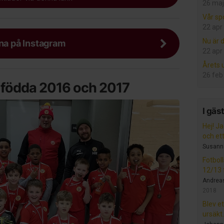
26 maj
Vår sp
22 apr
Nu är d
rna på Instagram
22 apr
Årets
26 feb
r födda 2016 och 2017
I gäs
Hej! Ja
och ett.
Susann
Fotbol
12/13 f
Andrea
2018
Blev et
ursäkt.