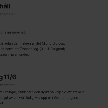
åll
mentarer
 sommaruppehåll.
ch redan den helgen är det Midnordic cup.
ält samt ett 7manna lag. (31juli-2augusti)
sseanmälan under...
g 11/6
mentarer
utningar, studenter och dylikt så väljer vi att ställa in
 njut av en kväll ledig, vila upp er inför söndagens
let.