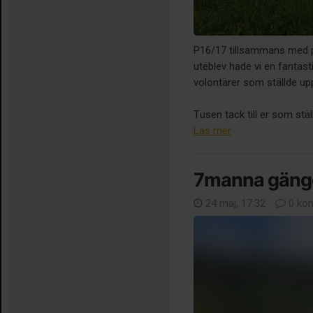
P16/17 tillsammans med 
uteblev hade vi en fantast
volontärer som ställde upp
Tusen tack till er som stäl
Läs mer
7manna gäng
24 maj, 17:32
0 ko