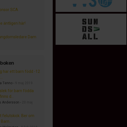
onsor SCA
e äntligen här!
 ungdomsledare Dam
tboken
g har ett barn född -12
..
a Tenno -
9 maj 2019
lslek för barn födda
inns d...
s Andersson -
20 maj
t felutskick. Ber om
 Barn...