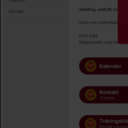
Kalender
Samling, ombytt och kla
Kontakt
Glöm inte vattenflaska och
Kom ihåg!
Obligatoriskt med bensky
Kalender
Kontakt
Tränare
Träningsklä
Beställ träning