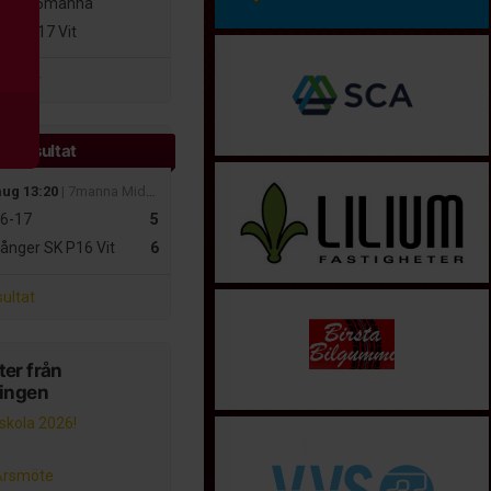
16-17
5manna
ö IF P17 Vit
atcher
e resultat
aug 13:20
| 7manna MidNordic
6-17
5
ånger SK P16 Vit
6
sultat
er från
ningen
lskola 2026!
Årsmöte