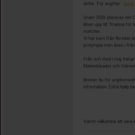
detta. För avgifter :
Sund 
Under 2026 planeras det C
kliver upp till 7manna fö
matcher.
Vi har barn från flertalet 
prolympia men även i från
Från och med i maj tränar
Malandsbadet och Valmet 
Brinner du för ungdomsidrot
information. Extra hjälp b
Varmt välkomna att vara e