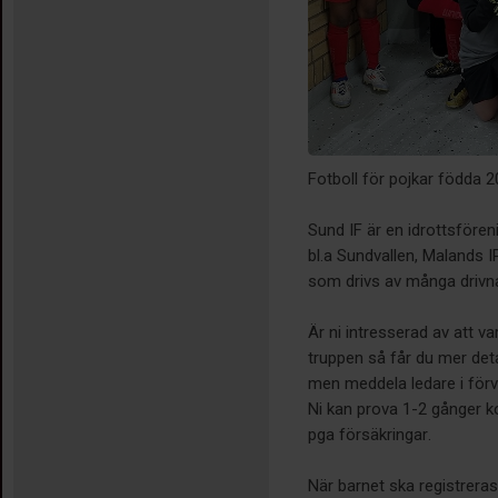
Fotboll för pojkar födda 
Sund IF är en idrottsföre
bl.a Sundvallen, Malands IP
som drivs av många drivna
Är ni intresserad av att v
truppen så får du mer detal
men meddela ledare i förv
Ni kan prova 1-2 gånger ko
pga försäkringar.
När barnet ska registreras