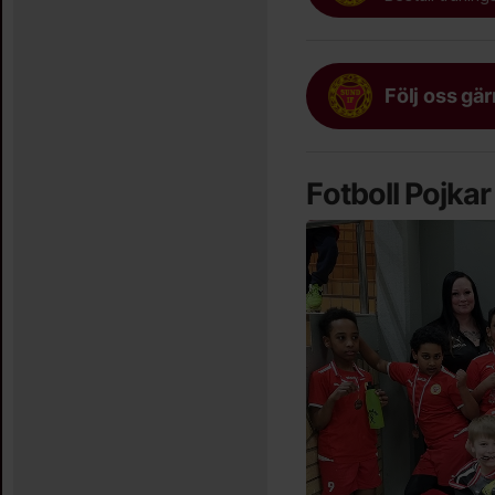
Följ oss gä
Fotboll Pojka