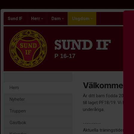
Sund IF
Herr
Dam
Ungdom
SUND IF
P 16-17
Välkommen til
Hem
Är ditt barn födda 2018/20
Nyheter
till laget PF18/19. Vi har 
underåriga.
Truppen
Gästbok
----------
Aktuella träningstider hitta