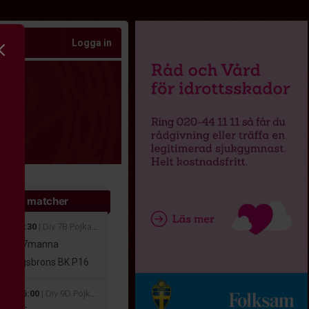
Logga in
ande matcher
aug 11:30
| Div 7B Pojkar Höst Medelpad 2026
16-17
7manna
skogsbrons BK P16
 aug 16:00
| Div 9D Pojkar Höst Medelpad 2026