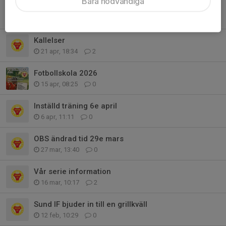
Bara nödvändiga
alltså wow!
4 maj, 09:12
2
Kallelser
21 apr, 18:34
2
Fotbollskola 2026
15 apr, 08:25
0
Inställd träning 6e april
6 apr, 11:11
0
OBS ändrad tid 29e mars
27 mar, 13:40
0
Vår serie information
16 mar, 10:17
2
Sund IF bjuder in till en grillkväll
12 feb, 10:29
0