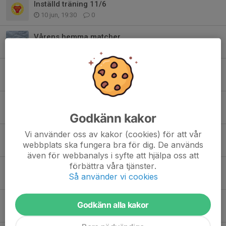
Inställd träning 11/6
10 jun, 19:30
0
Vårens hemma matcher
7 jun, 20:06
0
7manna gänget
24 maj, 17:32
0
Viktiga datum
22 maj, 08:40
0
Godkänn kakor
Vi använder oss av kakor (cookies) för att vår
ang matcher 5manna samt 7manna
webbplats ska fungera bra för dig. De används
19 maj, 15:52
0
även för webbanalys i syfte att hjälpa oss att
förbättra våra tjänster.
Inställd träning igen! 17 maj
Så använder vi cookies
17 maj, 11:28
0
Obs! Inställd träning 14 maj
Godkänn alla kakor
14 maj, 08:51
0