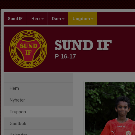
Sund IF
Herr
Dam
Ungdom
SUND IF
P 16-17
Hem
Nyheter
Truppen
Gästbok