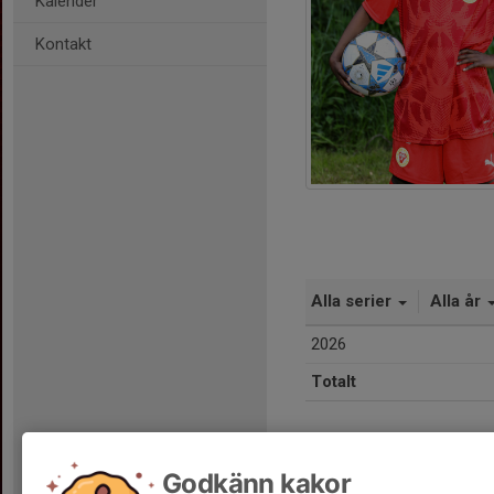
Kalender
Kontakt
Alla serier
Alla år
2026
Totalt
Godkänn kakor