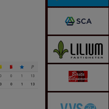
0
0
1
13
0
0
1
13