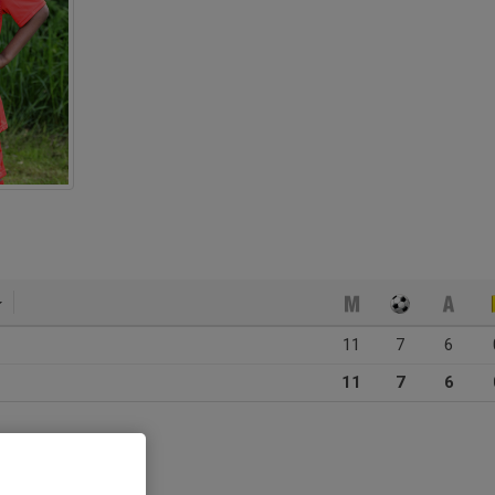
11
7
6
11
7
6