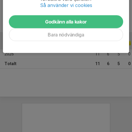
Ålder
10 år
Så använder vi cookies
Godkänn alla kakor
Bara nödvändiga
ALLA SERIER
ALLA ÅR
2026
11
6
5
0
Totalt
11
6
5
0