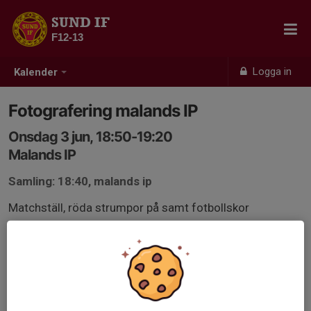
SUND IF
F12-13
Logga in
Kalender
Fotografering malands IP
Onsdag 3 jun, 18:50-19:20
Malands IP
Samling: 18:40, malands ip
Matchställ, röda strumpor på samt fotbollskor