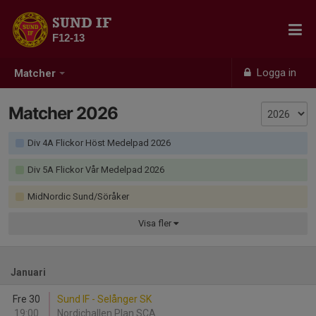
SUND IF
F12-13
Logga in
Matcher
Matcher 2026
Div 4A Flickor Höst Medelpad 2026
Div 5A Flickor Vår Medelpad 2026
MidNordic Sund/Söråker
Visa
fler
Januari
Fre 30
Sund IF - Selånger SK
19:00
Nordichallen Plan SCA