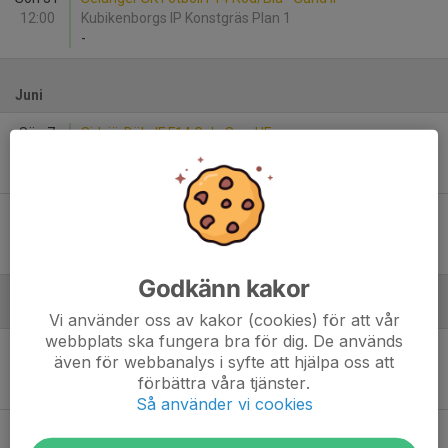
12:00
Kubikenborgs IP Konstgräs Plan 1
-
Juni
Sön 7
Sidsjö-Böle IF F14 Gul - Sund IF
08:30
Sundvallen 5 mot 5
4
-
4
Sön 21
IFK Sundsvall F 2014 - Sund IF
15:30
Äppellunda IP konstgräs
5
-
0
Godkänn kakor
Juli
Vi använder oss av kakor (cookies) för att vår
webbplats ska fungera bra för dig. De används
Fre 31
Fränsta IK - Sund IF
även för webbanalys i syfte att hjälpa oss att
12:10
Bergeforsen Midnordic stor Bergeforsen
förbättra våra tjänster.
9
-
0
Så använder vi cookies
Fre 31
Sund IF - Rasbo IK