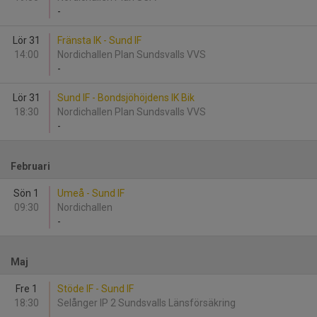
-
Lör 31
Fränsta IK - Sund IF
14:00
Nordichallen Plan Sundsvalls VVS
-
Lör 31
Sund IF - Bondsjöhöjdens IK Bik
18:30
Nordichallen Plan Sundsvalls VVS
-
Februari
Sön 1
Umeå - Sund IF
09:30
Nordichallen
-
Maj
Fre 1
Stöde IF - Sund IF
18:30
Selånger IP 2 Sundsvalls Länsförsäkring