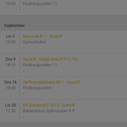
13:00
Flodbergsudden 11
-
September
Lör 5
Njurunda IK 1 - Sund IF
10:00
Gumsekullen
-
Ons 9
Sund IF - Sidsjö-Böle IF F12 /13
18:15
Flodbergsudden 11
-
Ons 16
Heffnersklubbans BK 1 - Sund IF
18:00
Flodbergsudden
-
Lör 26
IFK Sundsvall F 2013 - Sund IF
12:30
Baldershovs Sjukhusplan 9-9
-