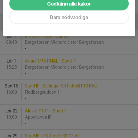
18:00
Arenta omrdået konstgräs 9 mot 9
Godkänn alla kakor
0
-
3
Bara nödvändiga
Augusti
Lör 1
IF Team Hudik - Sund IF
08:40
Bergeforsen Midnordic stor Bergeforsen
-
Lör 1
oklart 1/16 FINAL - Sund IF
15:25
Bergeforsen Midnordic stor Bergeforsen
-
Sön 16
Sund IF - Selånger SK Fotboll F13 Röd
16:00
Flodbergsudden 11
-
Lör 22
Alnö IF F13 1 - Sund IF
10:00
Äppellunda IP
-
Lör 29
Sund IF - IFK Timrå F2013 Vit