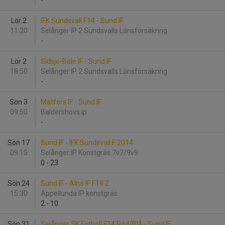
-
Lör 2
IFK Sundsvall F14 - Sund IF
11:20
Selånger IP 2 Sundsvalls Länsförsäkring
-
Lör 2
Sidsjö-Böle IF - Sund IF
18:50
Selånger IP 2 Sundsvalls Länsförsäkring
-
Sön 3
Matfors IF - Sund IF
09:50
Baldershovs ip
-
Sön 17
Sund IF - IFK Sundsvall F 2014
09:15
Selånger IP Konstgräs 7v7/9v9
0
-
23
Sön 24
Sund IF - Alnö IF F14 2
15:30
Äppellunda IP konstgräs
2
-
10
Sön 31
Selånger SK Fotboll F14 Röd/Blå - Sund IF