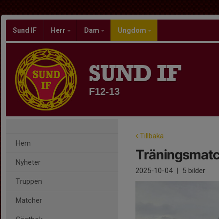
Sund IF
Herr
Dam
Ungdom
SUND IF
F12-13
Tillbaka
Hem
Träningsmat
Nyheter
2025-10-04
|
5 bilder
Truppen
Matcher